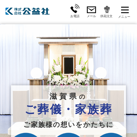
お電話
メール
供花注文
滋賀県
の
ご葬儀・家族葬
ご家族様の想いをかたちに