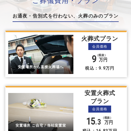
ご葬儀費⽤・プラン
お通夜・告別式を⾏わない、⽕葬のみのプラン
火葬式プラン
会員価格
9
（税抜）
万円
安置場所から直接火葬場へ
税込：9.9万円
安置火葬式
プラン
会員価格
15
（税抜）
.3
万円
安置場所 ご自宅 / 当社安置室
税込：16.83万円