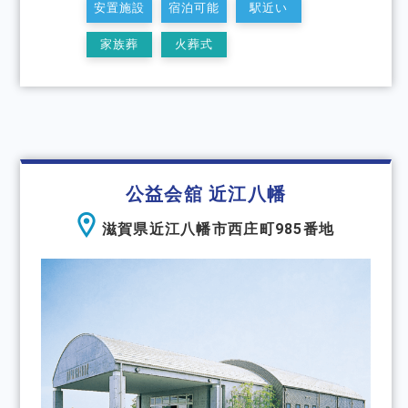
安置施設
宿泊可能
駅近い
家族葬
火葬式
公益会舘 近江八幡
滋賀県近江八幡市西庄町985番地