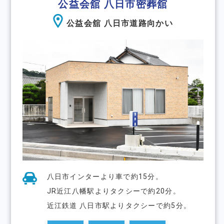
公益会舘 八日市密葬舘
公益会舘 八日市道路向かい
八日市インターより車で約15分。
JR近江八幡駅よりタクシーで約20分。
近江鉄道 八日市駅よりタクシーで約5分。