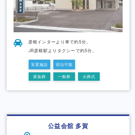
彦根インターより車で約5分。
JR彦根駅よりタクシーで約5分。
安置施設
宿泊可能
家族葬
一般葬
火葬式
公益会舘 多賀