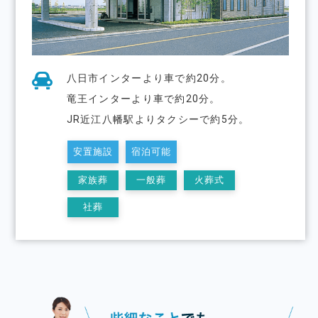
八日市インターより車で約20分。
竜王インターより車で約20分。
JR近江八幡駅よりタクシーで約5分。
安置施設
宿泊可能
家族葬
一般葬
火葬式
社葬