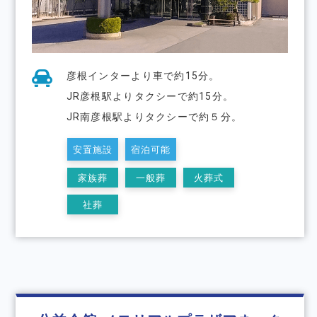
彦根インターより⾞で約15分。
JR彦根駅よりタクシーで約15分。
JR南彦根駅よりタクシーで約５分。
安置施設
宿泊可能
家族葬
一般葬
火葬式
社葬