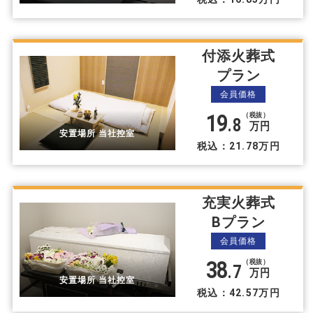
付添火葬式
プラン
会員価格
19
（税抜）
.8
万円
安置場所 当社控室
税込：21.78万円
充実火葬式
Bプラン
会員価格
38
（税抜）
.7
万円
安置場所 当社控室
税込：42.57万円