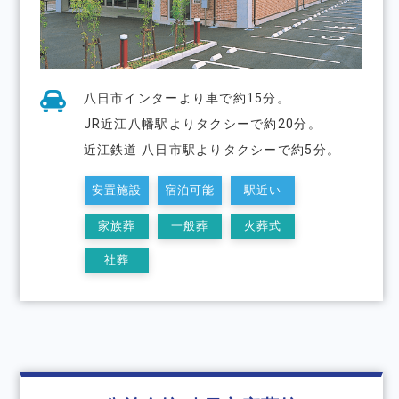
八日市インターより車で約15分。
JR近江八幡駅よりタクシーで約20分。
近江鉄道 八日市駅よりタクシーで約5分。
安置施設
宿泊可能
駅近い
家族葬
一般葬
火葬式
社葬