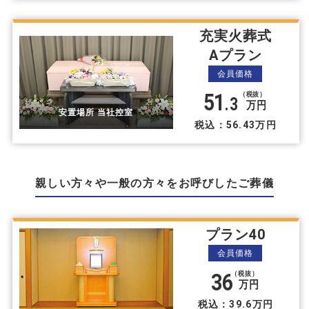
充実火葬式
Aプラン
会員価格
51
（税抜）
.3
万円
安置場所 当社控室
税込：56.43万円
親しい方々や⼀般の方々をお呼びしたご葬儀
プラン40
会員価格
36
（税抜）
万円
税込：39.6万円