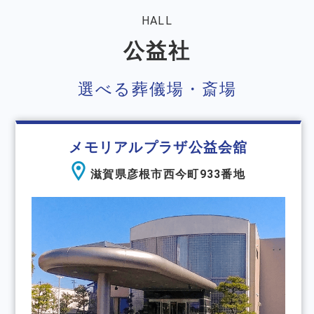
HALL
公益社
選べる葬儀場・斎場
メモリアルプラザ公益会舘
滋賀県彦根市西今町933番地