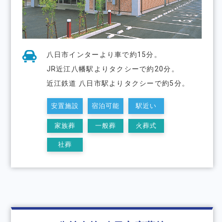
八日市インターより車で約15分。
JR近江八幡駅よりタクシーで約20分。
近江鉄道 八日市駅よりタクシーで約5分。
安置施設
宿泊可能
駅近い
家族葬
一般葬
火葬式
社葬