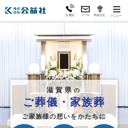
お電話
メール
供花注文
滋賀県
の
ご葬儀・家族葬
ご家族様の想いをかたちに