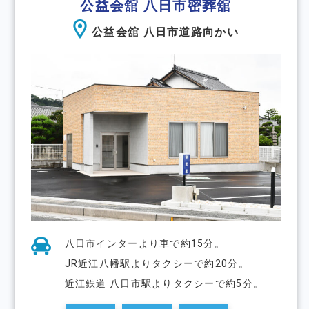
公益会舘 八日市密葬舘
公益会舘 八日市道路向かい
八日市インターより車で約15分。
JR近江八幡駅よりタクシーで約20分。
近江鉄道 八日市駅よりタクシーで約5分。