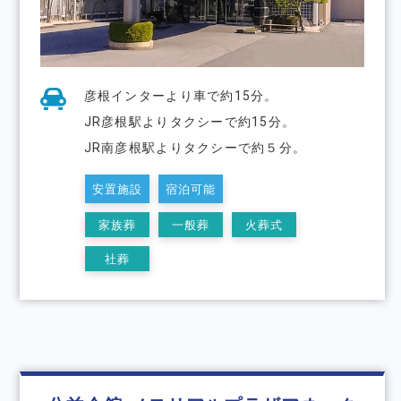
彦根インターより⾞で約15分。
JR彦根駅よりタクシーで約15分。
JR南彦根駅よりタクシーで約５分。
安置施設
宿泊可能
家族葬
一般葬
火葬式
社葬