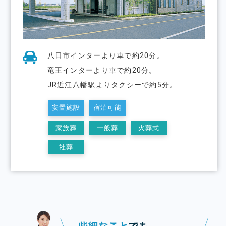
八日市インターより車で約20分。
竜王インターより車で約20分。
JR近江八幡駅よりタクシーで約5分。
安置施設
宿泊可能
家族葬
一般葬
火葬式
社葬