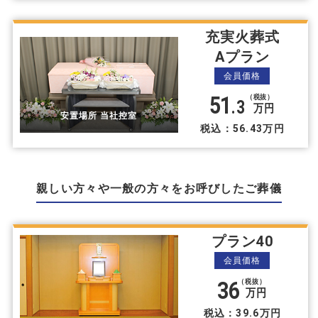
充実火葬式
Aプラン
会員価格
51
（税抜）
.3
万円
安置場所 当社控室
税込：56.43万円
親しい方々や⼀般の方々をお呼びしたご葬儀
プラン40
会員価格
36
（税抜）
万円
税込：39.6万円