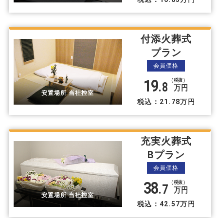
付添火葬式
プラン
会員価格
19
（税抜）
.8
万円
安置場所 当社控室
税込：21.78万円
充実火葬式
Bプラン
会員価格
38
（税抜）
.7
万円
安置場所 当社控室
税込：42.57万円