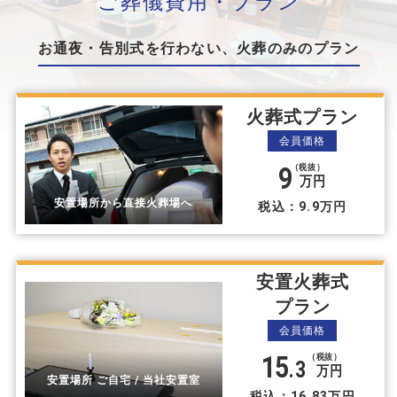
ご葬儀費⽤・プラン
お通夜・告別式を⾏わない、⽕葬のみのプラン
火葬式プラン
会員価格
9
（税抜）
万円
安置場所から直接火葬場へ
税込：9.9万円
安置火葬式
プラン
会員価格
15
（税抜）
.3
万円
安置場所 ご自宅 / 当社安置室
税込：16.83万円