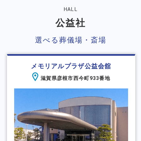
HALL
公益社
選べる葬儀場・斎場
メモリアルプラザ公益会舘
滋賀県彦根市西今町933番地