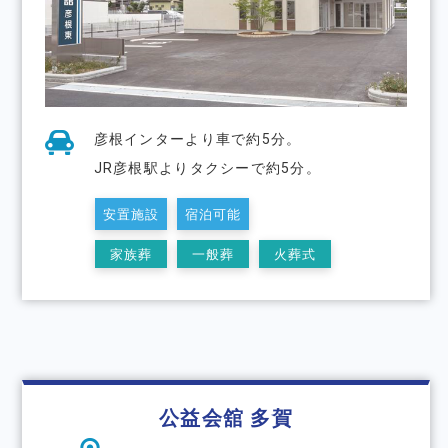
彦根インターより車で約5分。
JR彦根駅よりタクシーで約5分。
安置施設
宿泊可能
家族葬
一般葬
火葬式
公益会舘 多賀