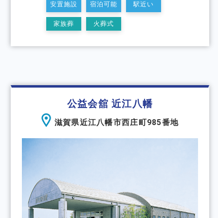
安置施設
宿泊可能
駅近い
家族葬
火葬式
公益会舘 近江八幡
滋賀県近江八幡市西庄町985番地