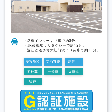
・彦根インターより⾞で約8分。
・JR彦根駅よりタクシーで約12分。
・近江鉄道多賀大社前駅より徒歩で約10分。
安置施設
宿泊可能
駅近い
家族葬
一般葬
火葬式
社葬