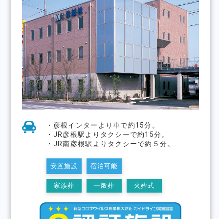
・彦根インターより⾞で約15分。
・JR彦根駅よりタクシーで約15分。
・JR南彦根駅よりタクシーで約５分。
安置施設
宿泊可能
家族葬
一般葬
火葬式