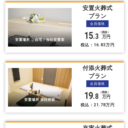
安置火葬式
プラン
会員価格
15
（税抜）
.3
万円
安置場所 ご自宅 / 当社安置室
税込：16.83万円
付添火葬式
プラン
会員価格
19
（税抜）
.8
万円
安置場所 当社控室
税込：21.78万円
充実火葬式