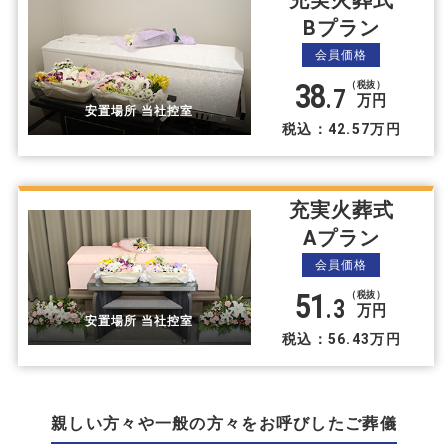
Bプラン
会員価格
38
（税抜）
.7
万円
安置場所 当社控室
税込：42.57万円
充実火葬式
Aプラン
会員価格
51
（税抜）
.3
万円
安置場所 当社控室
税込：56.43万円
親しい方々や⼀般の方々をお呼びしたご葬儀