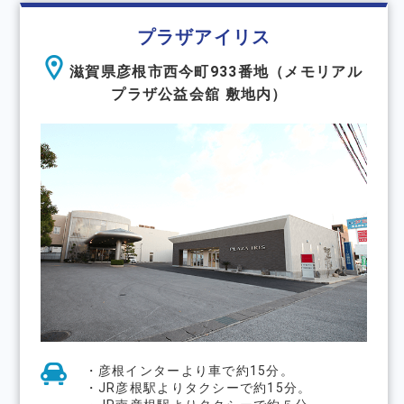
プラザアイリス
滋賀県彦根市西今町933番地（メモリアル
プラザ公益会舘 敷地内）
・彦根インターより⾞で約15分。
・JR彦根駅よりタクシーで約15分。