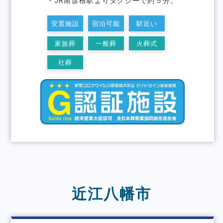
・JR南彦根駅よりタクシーで約５分。
安置施設
宿泊可能
駅近い
家族葬
一般葬
火葬式
社葬
近江八幡市