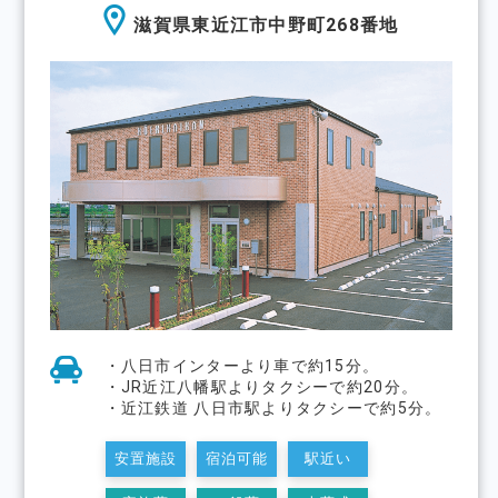
滋賀県東近江市中野町268番地
・八日市インターより車で約15分。
・JR近江八幡駅よりタクシーで約20分。
・近江鉄道 八日市駅よりタクシーで約5分。
安置施設
宿泊可能
駅近い