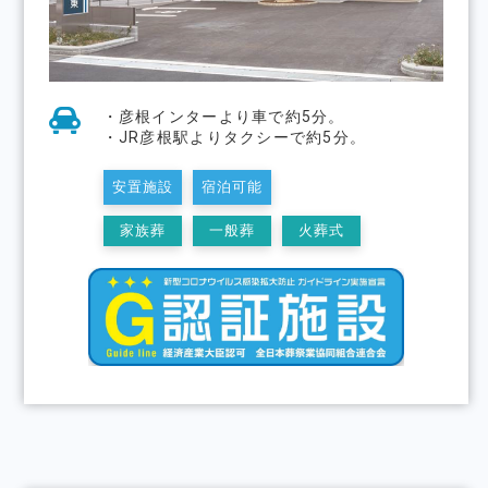
・彦根インターより車で約5分。
・JR彦根駅よりタクシーで約5分。
安置施設
宿泊可能
家族葬
一般葬
火葬式