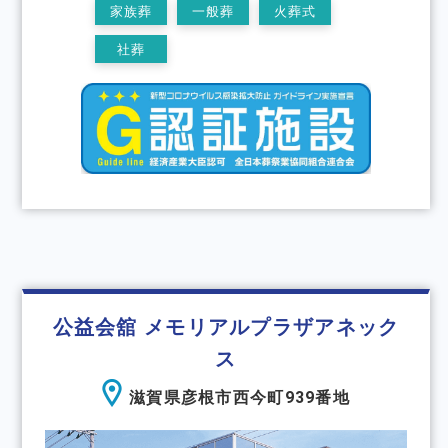
家族葬
一般葬
火葬式
社葬
公益会舘 メモリアルプラザアネック
ス
滋賀県彦根市西今町939番地