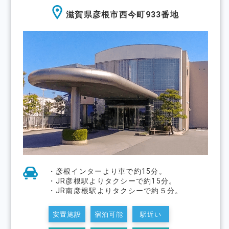
滋賀県彦根市西今町933番地
・彦根インターより⾞で約15分。
・JR彦根駅よりタクシーで約15分。
・JR南彦根駅よりタクシーで約５分。
安置施設
宿泊可能
駅近い