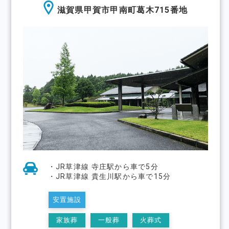
滋賀県甲賀市甲南町葛木715番地
・JR草津線 寺庄駅から車で5分
・JR草津線 貴生川駅から車で15分
安置施設
家族葬
一般葬
火葬式