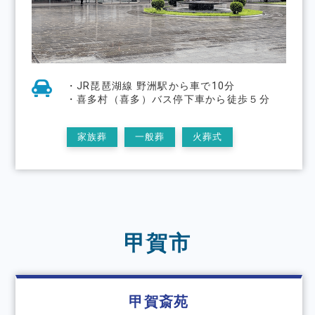
・JR琵琶湖線 野洲駅から車で10分
・喜多村（喜多）バス停下車から徒歩５分
家族葬
一般葬
火葬式
甲賀市
甲賀斎苑