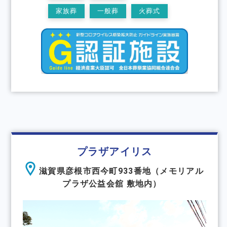
家族葬
一般葬
火葬式
プラザアイリス
滋賀県彦根市西今町933番地（メモリアル
プラザ公益会舘 敷地内）