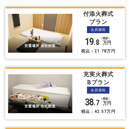
付添火葬式
プラン
会員価格
19
（税抜）
.8
万円
安置場所 当社控室
税込：21.78万円
充実火葬式
Bプラン
会員価格
38
（税抜）
.7
万円
安置場所 当社控室
税込：42.57万円