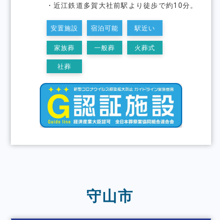
・近江鉄道多賀大社前駅より徒歩で約10分。
安置施設
宿泊可能
駅近い
家族葬
一般葬
火葬式
社葬
守山市