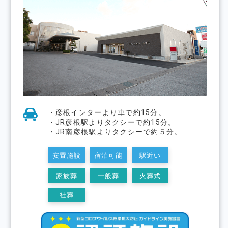
・彦根インターより⾞で約15分。
・JR彦根駅よりタクシーで約15分。
・JR南彦根駅よりタクシーで約５分。
安置施設
宿泊可能
駅近い
家族葬
一般葬
火葬式
社葬