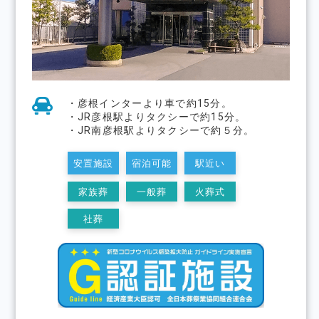
・彦根インターより⾞で約15分。
・JR彦根駅よりタクシーで約15分。
・JR南彦根駅よりタクシーで約５分。
安置施設
宿泊可能
駅近い
家族葬
一般葬
火葬式
社葬