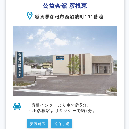
公益会舘 彦根東
滋賀県彦根市西沼波町191番地
・彦根インターより車で約5分。
・JR彦根駅よりタクシーで約5分。
安置施設
宿泊可能