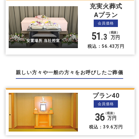
充実火葬式
Aプラン
会員価格
51
（税抜）
.3
万円
安置場所 当社控室
税込：56.43万円
親しい方々や⼀般の方々をお呼びしたご葬儀
プラン40
会員価格
36
（税抜）
万円
税込：39.6万円