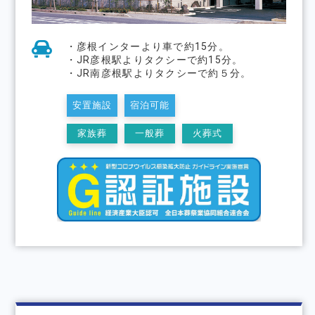
・彦根インターより⾞で約15分。
・JR彦根駅よりタクシーで約15分。
・JR南彦根駅よりタクシーで約５分。
安置施設
宿泊可能
家族葬
一般葬
火葬式