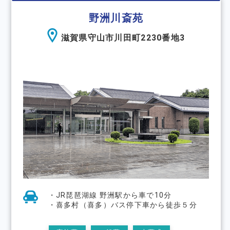
野洲川斎苑
滋賀県守山市川田町2230番地3
・JR琵琶湖線 野洲駅から車で10分
・喜多村（喜多）バス停下車から徒歩５分