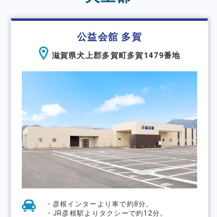
公益会舘 多賀
滋賀県犬上郡多賀町多賀1479番地
・彦根インターより⾞で約8分。
・JR彦根駅よりタクシーで約12分。