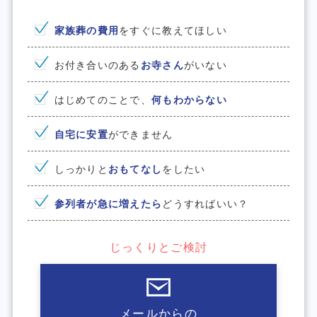
家族葬の費⽤
をすぐに教えてほしい
お付き合いのある
お寺さん
がいない
はじめてのことで、
何もわからない
⾃宅に安置
ができません
しっかりと
おもてなし
をしたい
参列者が急に増えたら
どうすればいい？
じっくりとご検討
メールからの