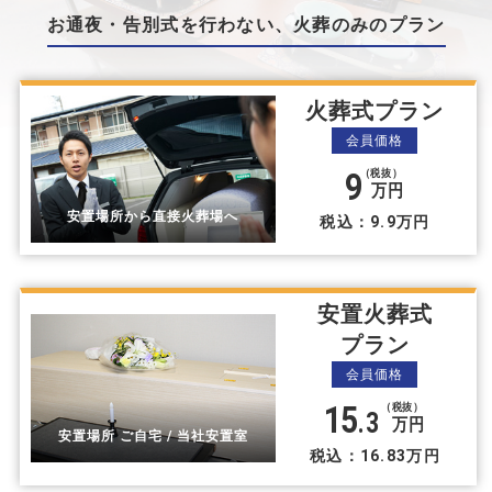
お通夜・告別式を⾏わない、⽕葬のみのプラン
火葬式プラン
会員価格
9
（税抜）
万円
安置場所から直接火葬場へ
税込：9.9万円
安置火葬式
プラン
会員価格
15
（税抜）
.3
万円
安置場所 ご自宅 / 当社安置室
税込：16.83万円