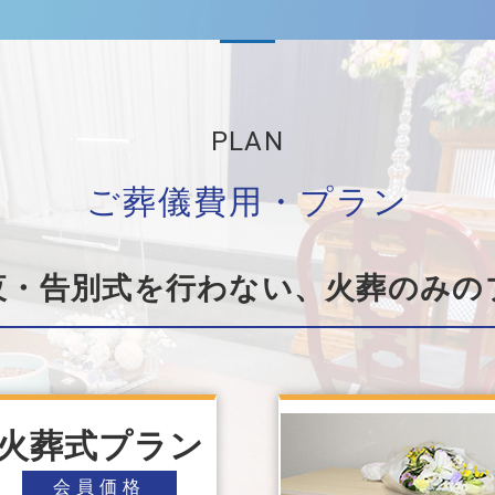
PLAN
ご葬儀費⽤・プラン
夜・告別式を⾏わない、⽕葬のみの
火葬式プラン
会員価格