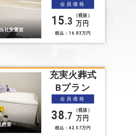
会員価格
（税抜）
15
.3
万円
 当社安置室
税込：16.83万円
充実火葬式
Bプラン
会員価格
（税抜）
38
.7
万円
社控室
税込：42.57万円