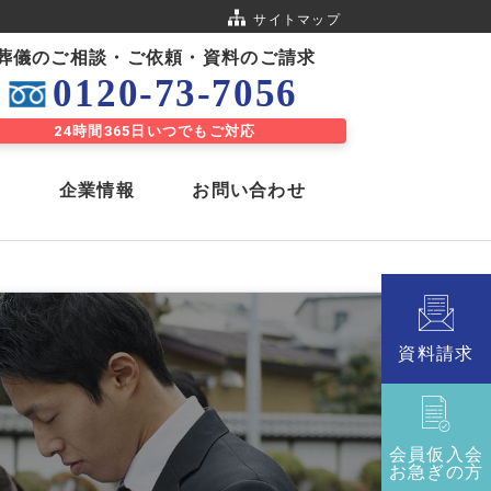
サイトマップ
葬儀のご相談・ご依頼・資料のご請求
0120-73-7056
24時間365⽇いつでもご対応
声
企業情報
お問い合わせ
お別れ会
通信「虹」
資料請求
公益会舘 八日市
公益会舘 近江八幡
会員仮入会
お急ぎの方
度
6つの認証・資格を取得