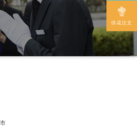
供花注文
野洲市・守山市
甲賀市
日市