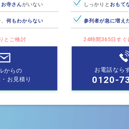
る
お寺さん
がいない
しっかりと
おもて
で、
何もわからない
参列者が急に増え
りとご検討
24時間365⽇す
お電話なら
ルからの
0120-7
求・お見積り