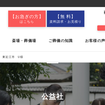
【お急ぎの方】
【無 料】
はこちら
資料請求・お見積り
斎場・葬儀場
ご葬儀の知識
お客様の
.13 東近江市 U様
社葬・合同葬・
お葬式ブログ
アイリスクラブ
採用情報
家族葬・一般葬
公益社
舘
公益会舘 彦根東
公益会舘 多賀
新着情報
プラザ
前相談
アフターサポート
会員制
ス