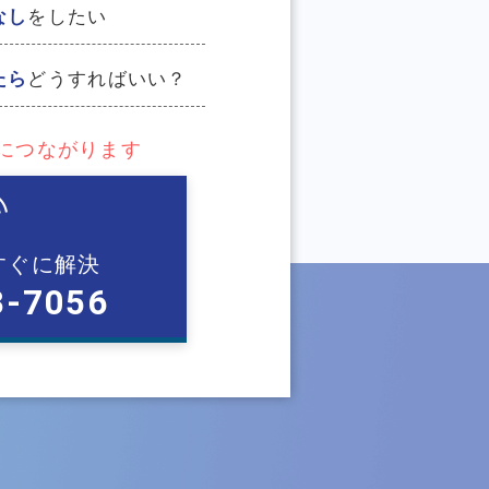
なし
をしたい
たら
どうすればいい？
ぐにつながります
すぐに解決
3-7056