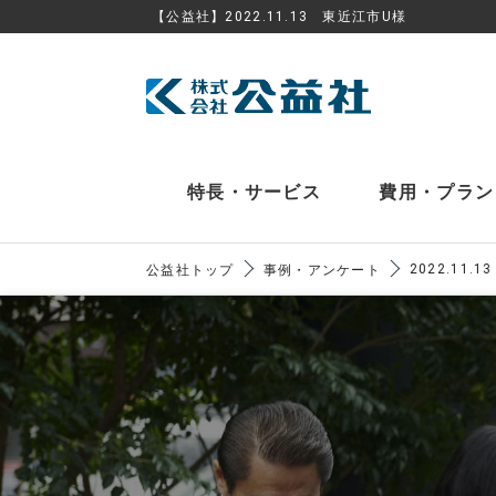
【公益社】2022.11.13 東近江市U様
特長・サービス
費用・プラン
2022.11
公益社トップ
事例・アンケート
火葬式
メモリアルプラザ
公益会
公益会舘
メモリアル
6つの特長
事
アネック