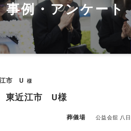
事例・アンケート
ご葬儀の流れ
スタッフ紹介
ご供花注文
市
東近江市
犬上郡
江市 U
様
.13 東近江市 U様
葬儀場
公益会舘 八