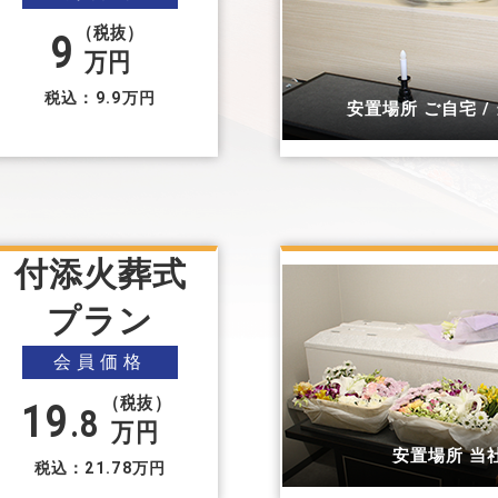
（税抜）
9
万円
税込：9.9万円
安置場所 ご自宅 /
付添火葬式
プラン
会員価格
（税抜）
19
.8
万円
安置場所 当
税込：21.78万円