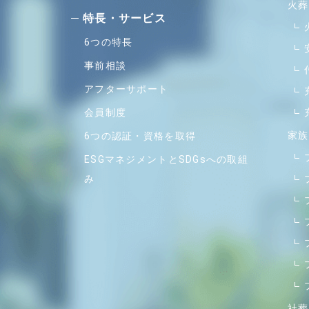
火葬
特⻑・サービス
6つの特長
事前相談
アフターサポート
会員制度
家族
6つの認証・資格を取得
ESGマネジメントとSDGsへの取組
み
社葬