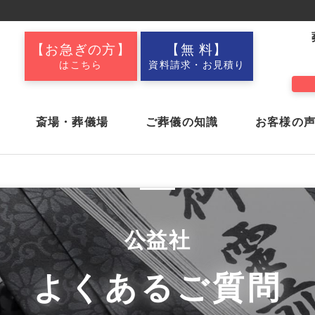
【お急ぎの方】
【無 料】
はこちら
資料請求・お見積り
斎場・葬儀場
ご葬儀の知識
お客様の
社葬・合同葬・
お葬式ブログ
アイリスクラブ
公益社
採用情報
家族葬・一般葬
よくあるご質問
舘
公益会舘 彦根東
公益会舘 多賀
新着情報
プラザ
前相談
アフターサポート
会員制
ス