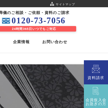
サイトマップ
葬儀のご相談・ご依頼・資料のご請求
0120-73-7056
24時間365⽇いつでもご対応
声
企業情報
お問い合わせ
お別れ会
通信「虹」
資料請求
公益会舘 八日市
公益会舘 近江八幡
会員仮入会
お急ぎの方
度
6つの認証・資格を取得