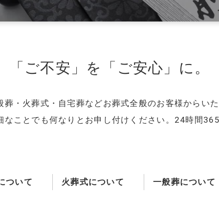
ご葬儀の流れ
スタッフ紹介
ご供花注文
「ご不安」を「ご安⼼」に。
市
東近江市
犬上郡
般葬・火葬式・自宅葬などお葬式全般のお客様からい
細なことでも何なりとお申し付けください。24時間36
について
火葬式について
一般葬について