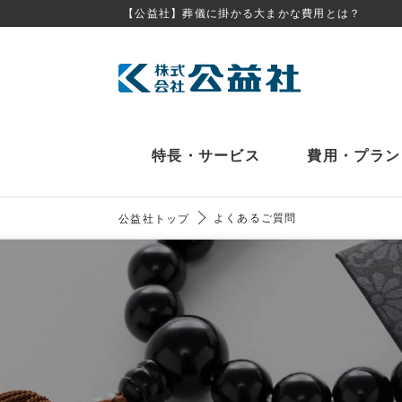
【公益社】葬儀に掛かる大まかな費用とは？
特長・サービス
費用・プラン
よくあるご質問
公益社トップ
火葬式
メモリアルプラザ
公益会
公益会舘
メモリアル
6つの特長
事
アネック