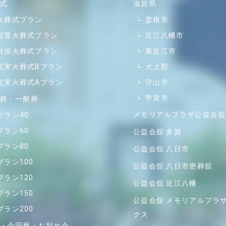
式
滋賀県
火葬式プラン
彦根市
安置火葬式プラン
近江八幡市
付添火葬式プラン
東近江市
充実火葬式Bプラン
犬上郡
充実火葬式Aプラン
守山市
甲賀市
葬・一般葬
メモリアルプラザ公益会舘
プラン40
プラン60
公益会舘 多賀
プラン80
公益会舘 八日市
プラン100
公益会舘 八日市密葬舘
プラン120
公益会舘 近江八幡
プラン150
公益会舘 メモリアルプラ
プラン200
クス
・合同葬・お別れ会